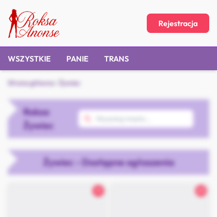
Rejestracja
WSZYSTKIE
PANIE
TRANS
Strona główna
/
Żywiec
Roksa
Żywiec
Żywiec - Dostępne ogłoszenia
31
25