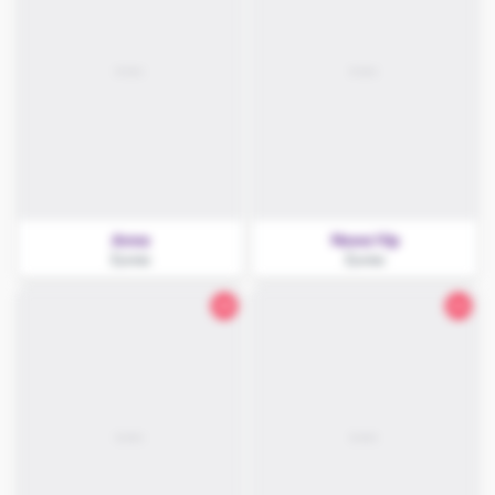
Anna
Nowa Vip
Żywiec
Żywiec
28
24