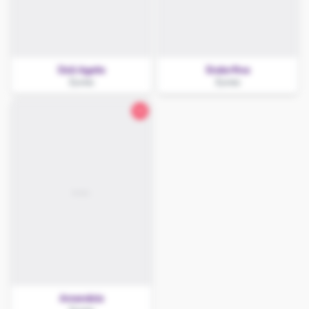
Dziś Agata
Endorfina
Żywiec
Żywiec
32
Amandzia