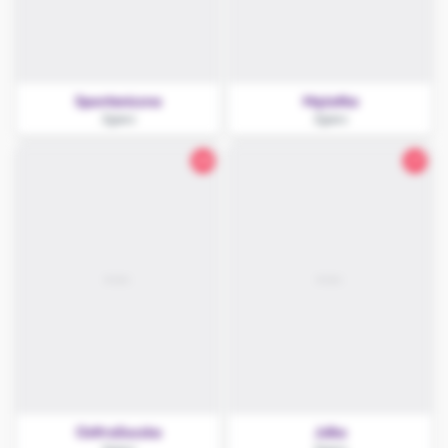
Spontaniczna
Mężatka
Zgierz
Zgierz
20
27
OsttraSuczka
Julka