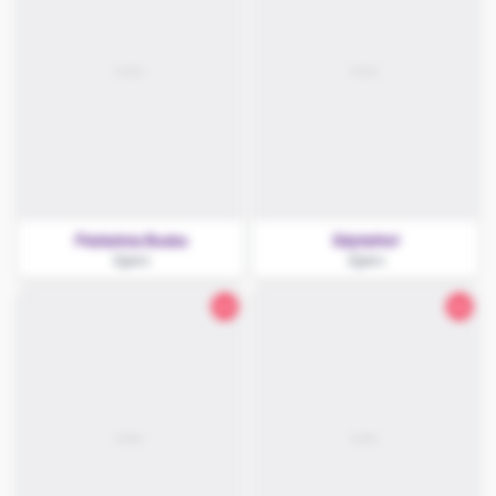
Piekielnia Boska
EdytaHot
Zgierz
Zgierz
24
26