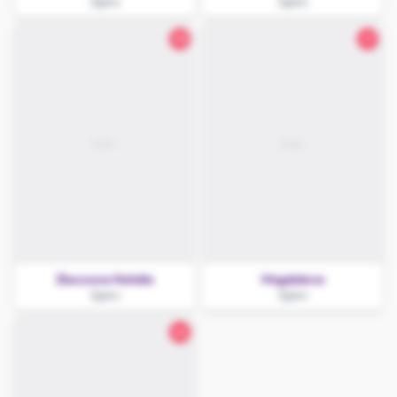
Zgierz
Zgierz
30
27
Zboczona Natalia
Magdalena
Zgierz
Zgierz
26