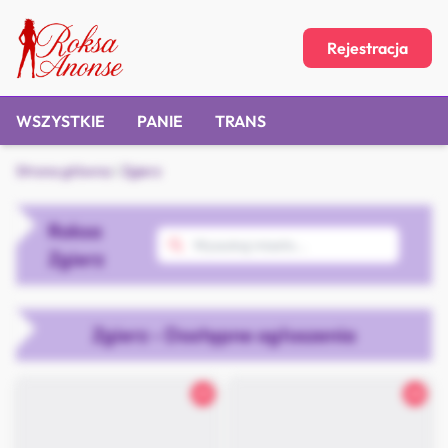
Rejestracja
WSZYSTKIE
PANIE
TRANS
Strona główna
/
Zgierz
Roksa
Zgierz
Zgierz - Dostępne ogłoszenia
25
28