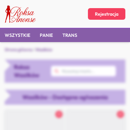
Rejestracja
WSZYSTKIE
PANIE
TRANS
Strona główna
/
Wasilków
Roksa
Wasilków
Wasilków - Dostępne ogłoszenia
31
21