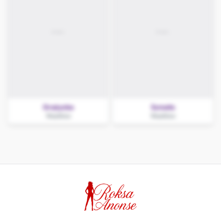
Grażynka
Szmata
Wasilków
Wasilków