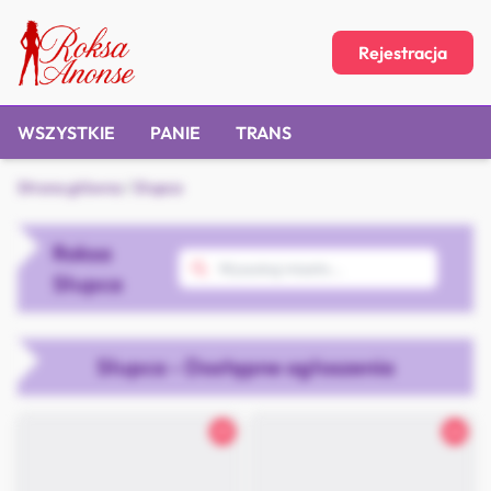
Rejestracja
WSZYSTKIE
PANIE
TRANS
Strona główna
/
Słupca
Roksa
Słupca
Słupca - Dostępne ogłoszenia
25
26