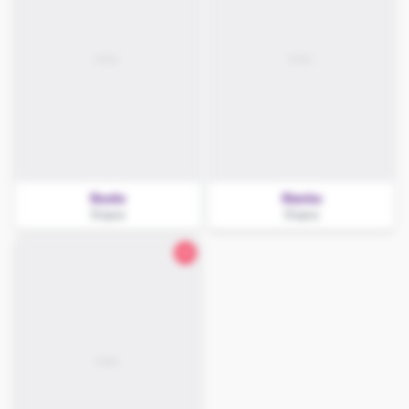
Beata
Bianka
Słupca
Słupca
25