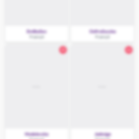
EmilkaSex
OsttraSuczka
Przemyśl
Przemyśl
25
26
Modeleczka
Jadwiga