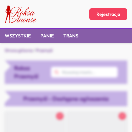
Rejestracja
WSZYSTKIE
PANIE
TRANS
Strona główna
/
Przemyśl
Roksa
Przemyśl
Przemyśl - Dostępne ogłoszenia
21
21