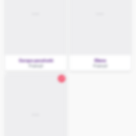
Gorące pocałunki
Eliana
Przemyśl
Przemyśl
27