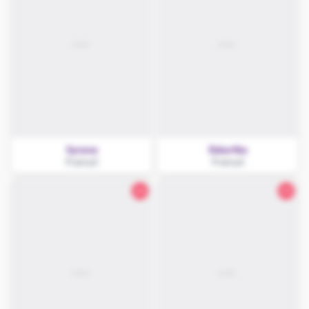
Syrena
Eskortka
Przemyśl
Przemyśl
24
23