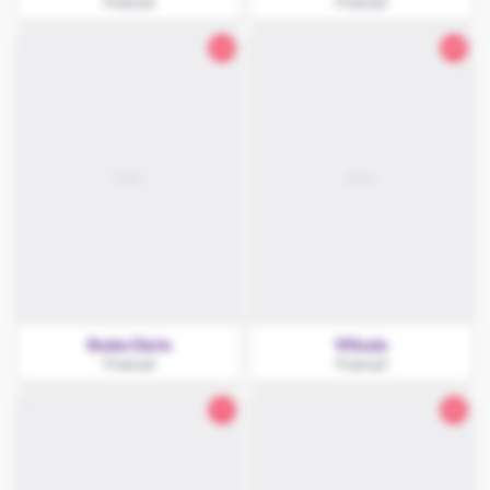
Przemyśl
Przemyśl
23
29
Boska Daria
Wikusia
Przemyśl
Przemyśl
21
25