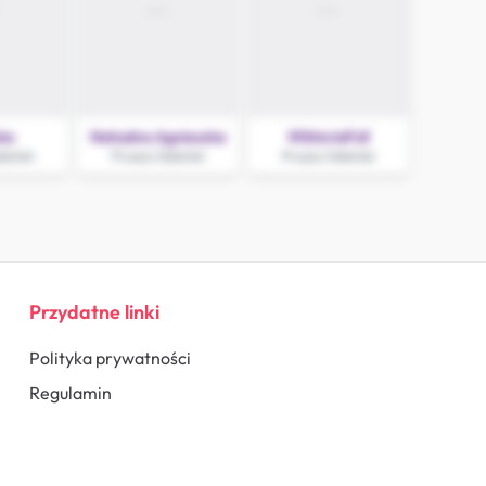
ka
Natualna Agnieszka
WiktoriaFull
dański
Pruszcz Gdański
Pruszcz Gdański
Przydatne linki
Polityka prywatności
Regulamin