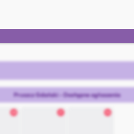
Pruszcz Gdański - Dostępne ogłoszenia
20
21
34