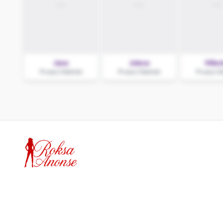
Jane
Jolene
Milen
Pruszcz Gdański
Pruszcz Gdański
Pruszcz G