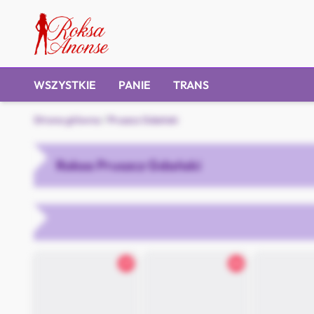
WSZYSTKIE
PANIE
TRANS
Strona główna
/
Pruszcz Gdański
Roksa Pruszcz Gdański
27
24