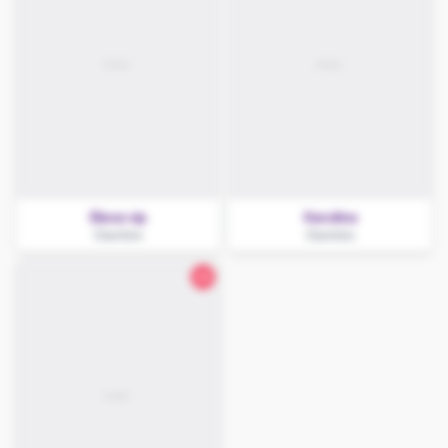
Elena vip
Karolina
Ozorków
Ozorków
28