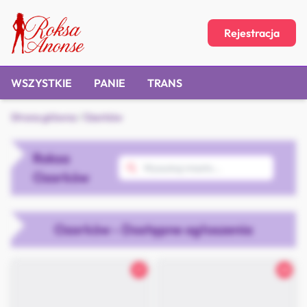
Rejestracja
WSZYSTKIE
PANIE
TRANS
Strona główna
/
Ozorków
Roksa
Ozorków
Ozorków - Dostępne ogłoszenia
21
28