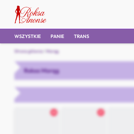
WSZYSTKIE
PANIE
TRANS
Strona główna
/
Morąg
Roksa Morąg
24
21