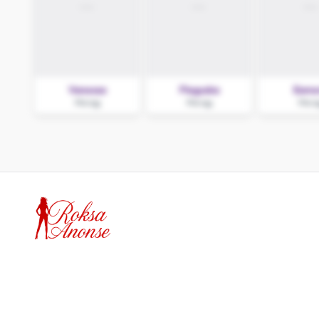
Vanessa
Pieguska
Eamo
Morąg
Morąg
Morą