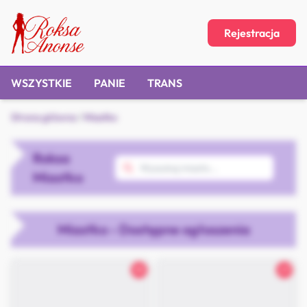
Rejestracja
WSZYSTKIE
PANIE
TRANS
Strona główna
/
Miastko
Roksa
Miastko
Miastko - Dostępne ogłoszenia
35
27