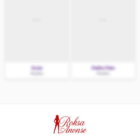
Gosia
OlaBezTabu
Miastko
Miastko