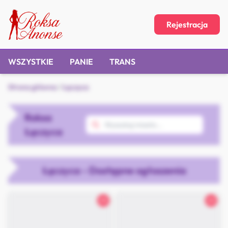
Rejestracja
WSZYSTKIE
PANIE
TRANS
Strona główna
/
Łęczyca
Roksa
Łęczyca
Łęczyca - Dostępne ogłoszenia
25
22