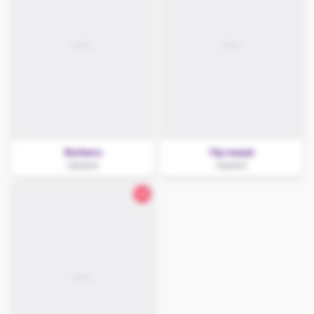
Barbara
Vip masaż
Łęczyca
Łęczyca
28