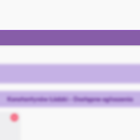
Konstantynów Łódzki - Dostępne ogłoszenia
26