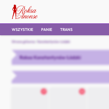
WSZYSTKIE
PANIE
TRANS
Strona główna
/
Konstantynów Łódzki
Roksa Konstantynów Łódzki
27
26