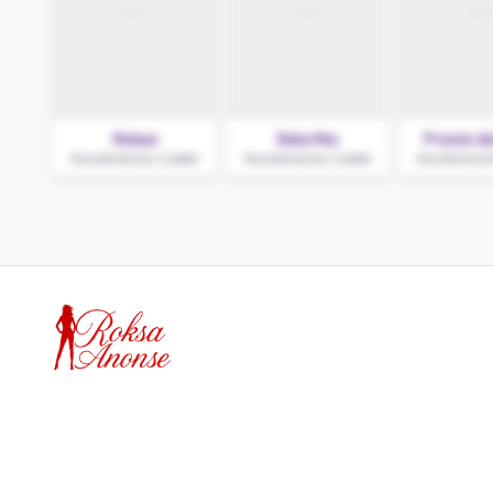
Raissa
Eskortka
Prawie dz
Konstantynów Łódzki
Konstantynów Łódzki
Konstantynó