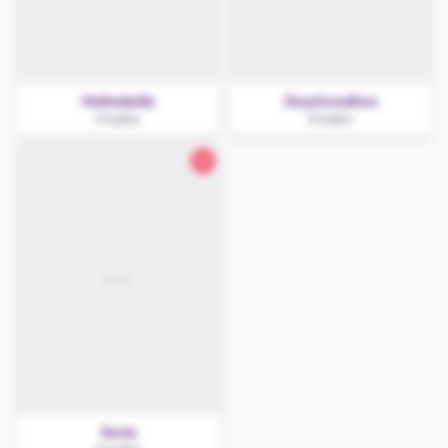
Melinebella
ZmysłowaEwa
Kłodzko
Kłodzko
22
Xenia