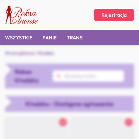
Rejestracja
WSZYSTKIE
PANIE
TRANS
Strona główna
/
Kłodzko
Roksa
Kłodzko
Kłodzko - Dostępne ogłoszenia
25
21