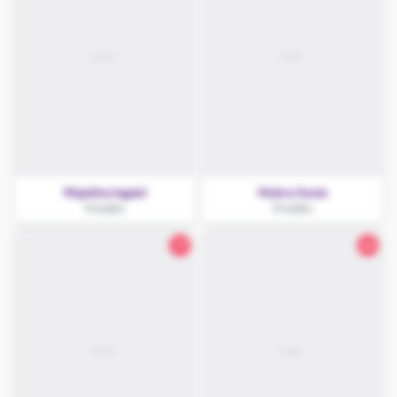
Wspólna kąpiel
Mokra Sunia
Kłodzko
Kłodzko
27
26