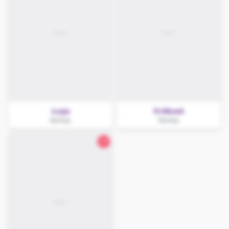
Łucja
Króliczek
Kartuzy
Kartuzy
27