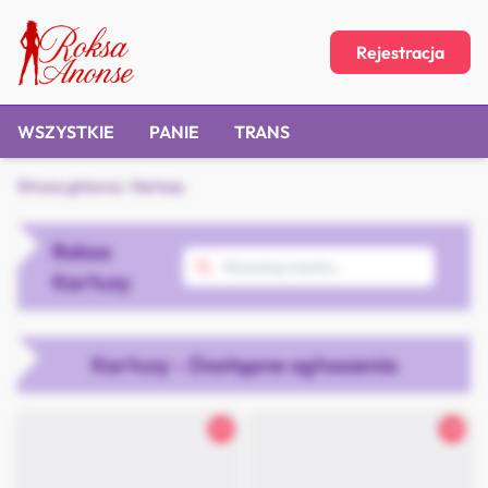
Rejestracja
WSZYSTKIE
PANIE
TRANS
Strona główna
/
Kartuzy
Roksa
Kartuzy
Kartuzy - Dostępne ogłoszenia
25
30