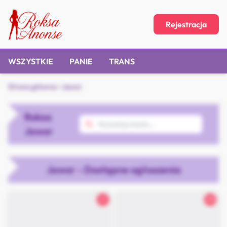
Rejestracja
WSZYSTKIE
PANIE
TRANS
Strona główna
/
Jawor
Roksa
Jawor
Jawor - Dostępne ogłoszenia
21
30