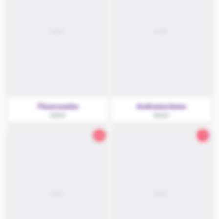
Pieszczoszka
Andreana leane
Jawor
Jawor
28
37