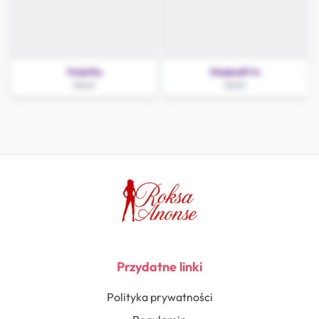
Violetta
MadziaPriv
Jawor
Jawor
Przydatne linki
Polityka prywatności