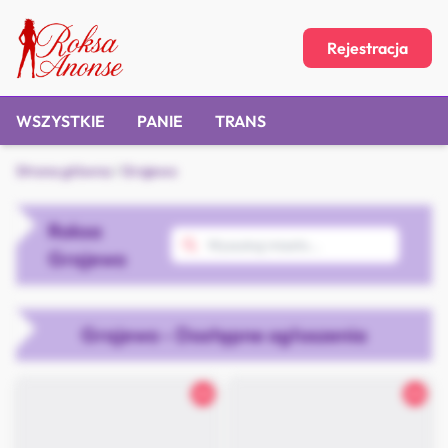
Rejestracja
WSZYSTKIE
PANIE
TRANS
Strona główna
/
Grajewo
Roksa
Grajewo
Grajewo - Dostępne ogłoszenia
24
24