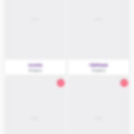
Iwonka
UlaMasaż
Grajewo
Grajewo
25
29