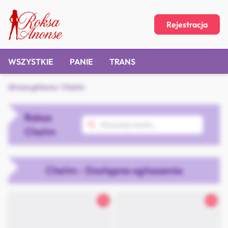
Rejestracja
WSZYSTKIE
PANIE
TRANS
Strona główna
/
Chełm
Roksa
Chełm
Chełm - Dostępne ogłoszenia
18
22