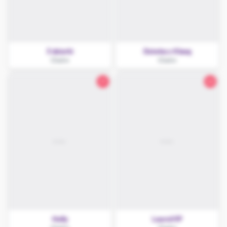
3 dziurki
Dziwka z Klasą
Chełm
Chełm
21
22
Holly
LauraVIP