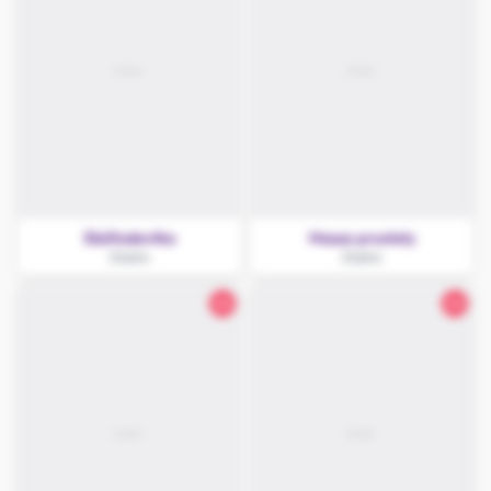
ElaStudentka
Masaz prostaty
Chełm
Chełm
26
24