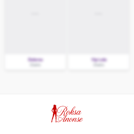
Dolores
Vip Lola
Chełm
Chełm