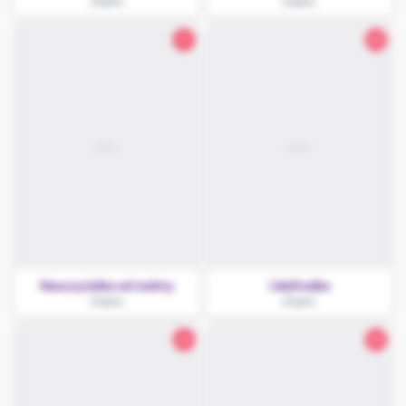
Chełm
Chełm
21
25
Nauczycielka od matmy
LilaSłodka
Chełm
Chełm
24
32